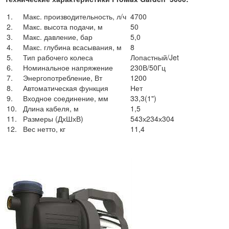
1.
Макс. производительность, л/ч
4700
2.
Макс. высота подачи, м
50
3.
Макс. давление, бар
5,0
4.
Макс. глубина всасывания, м
8
5.
Тип рабочего колеса
Лопастный/Jet
6.
Номинальное напряжение
230В/50Гц
7.
Энергопотребление, Вт
1200
8.
Автоматическая функция
Нет
9.
Входное соединение, мм
33,3(1")
10.
Длина кабеля, м
1,5
11.
Размеры (ДхШхВ)
543х234х304
12.
Вес нетто, кг
11,4