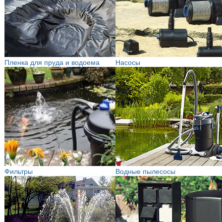
Пленка для пруда и водоема
Насосы
Фильтры
Водные пылесосы