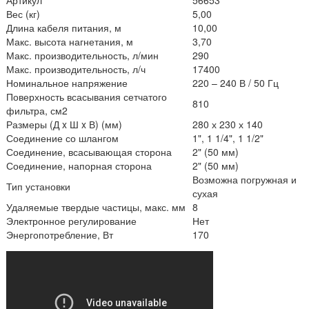
Вес (кг)
5,00
Длина кабеля питания, м
10,00
Макс. высота нагнетания, м
3,70
Макс. производительность, л/мин
290
Макс. производительность, л/ч
17400
Номинальное напряжение
220 – 240 В / 50 Гц
Поверхность всасывания сетчатого
810
фильтра, см2
Размеры (Д x Ш x В) (мм)
280 х 230 х 140
Соединение со шлангом
1", 1 1/4", 1 1/2"
Соединение, всасывающая сторона
2" (50 мм)
Соединение, напорная сторона
2" (50 мм)
Возможна погружная и
Тип установки
сухая
Удаляемые твердые частицы, макс. мм
8
Электронное регулирование
Нет
Энергопотребление, Вт
170