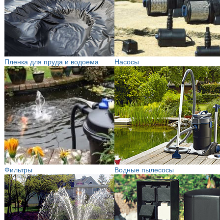
Пленка для пруда и водоема
Насосы
Фильтры
Водные пылесосы