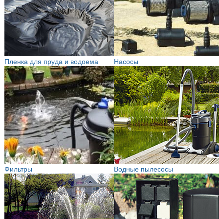
Пленка для пруда и водоема
Насосы
Фильтры
Водные пылесосы