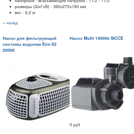
напорный - всасывающий патрубок -
11/2 - 11/2 "
размеры (ШхГхВ) -
360х270х180 мм
вес -
6,2 кг
« назад
Насос для фильтрующей
Насос Multi 14000e SICCE
системы водоема Eco-X2
20000
0 руб