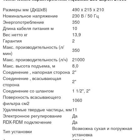
Размеры мм (ДxШxВ)
490 x 215 x 210
Номинальное напряжение
230 В / 50 Гц
Энергопотребление
350
Длина кабеля питания м
10
Вес нетто кг
13,9
Гарантия
2
Макс. производительность (л/
350
мин)
Макс. производительность (л/ч)
21000
Макс. высота подъема, м
8,0
Соединение , напорная сторона
2"
Соединение , всасывающая
2"
сторона
Соединение со шлангом
1 1/2", 2"
Поверхность всасывающего
1060
фильтра см2
Удаляемые твердые частицы, мм
11
Электронное регулирование
Да
RDX-RDM подключение
Да
Возможна сухая и погружная
Тип установки
установка