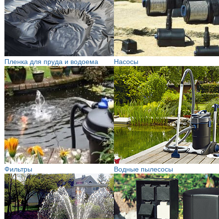
Пленка для пруда и водоема
Насосы
Фильтры
Водные пылесосы