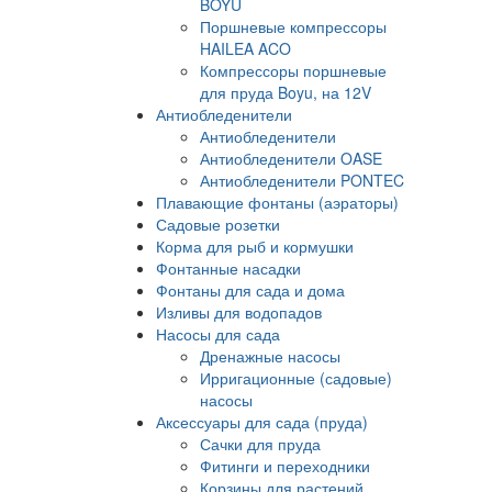
BOYU
Поршневые компрессоры
HAILEA ACO
Компрессоры поршневые
для пруда Boyu, на 12V
Антиобледенители
Антиобледенители
Антиобледенители OASE
Антиобледенители PONTEC
Плавающие фонтаны (аэраторы)
Садовые розетки
Корма для рыб и кормушки
Фонтанные насадки
Фонтаны для сада и дома
Изливы для водопадов
Насосы для сада
Дренажные насосы
Ирригационные (садовые)
насосы
Аксессуары для сада (пруда)
Сачки для пруда
Фитинги и переходники
Корзины для растений