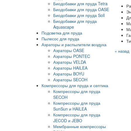
Биодобавки для пруда Tetra
Ра
Биодобавки для пруда OASE
Эн
Биодобавки для пруда Soll
Дл
Биодобавки для пруда
Ма
Aquascape
Ма
Подсветка для пруда
Га
Пылесос для пруда
Ти
Аэраторы и распылители воздуха
Аэраторы OASE
« назад
Аэраторы PONTEC
Аэраторы VELDA
Аэраторы HAILEA
Аэраторы BOYU
Аэраторы SECOH
Компрессоры для пруда и септика
Компрессоры для пруда
SECOH
Компрессоры для пруда
SunSun и HAILEA
Компрессоры для пруда
JECOD и JEBO
Мембранные компрессоры