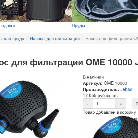
 садовые
Пруды
ы для пруда
Насосы для фильтрации
Насос для фильтрации 
ос для фильтрации OME 10000
В наличии
Артикул:
OME 10000
Производитель:
Jebao
17 055 руб за шт.
-
+
Товар добавлен в корзину
Насос дл
JEBAO