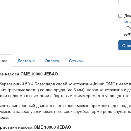
Да
мо
«Фе
дей
Офо
ание
Доставка
Оплата
Отзывы
ие насоса OME 10000 JEBAO
берегающий 50% Благодаря своей конструкции Jebao OME имеет 
ия грязевых частиц со дна пруда (до 6 мм), новая конструкция с 
ции водоема в сочетании с бортовым скиммером, что упрощает кон
меет асинхронный двигатель, его также можно применить для водо
уемые в насосе увеличивают его срок службы, термо реле служит 
воды.
еристики насоса OME 10000 JEBAO