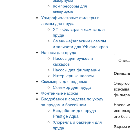
Компрессоры для
аквариума
Ультрафиолетовые фильтры и
лампы для пруда
УФ - фильтры и лампы для
пруда
Сменные(запасные) лампы
и запчасти для УФ фильтров
Насосы для пруда
Насосы для ручьев и
Опис
каскадов
Насосы для фильтрации
Описан
Интерьерные насосы
Скиммеры для водоема
Энергос
Скиммер для пруда
всасыван
Фонтанные насосы
фильтра
Биодобавки и средства по уходу
за прудом и бассейном
Насос и
Биодобавки для пруда
использ
Prestige Aqua
его без 
Хлорелла и бактерии для
Характ
пруда