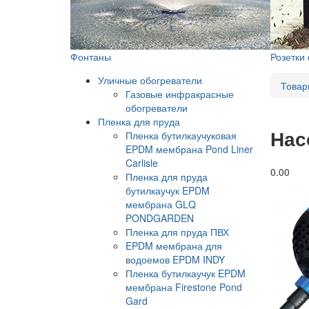
Фонтаны
Розетки
Уличные обогреватели
Товар
Газовые инфракрасные
обогреватели
Пленка для пруда
Нас
Пленка бутилкаучуковая
EPDM мембрана Pond Liner
Carlisle
0.0
0
Пленка для пруда
бутилкаучук EPDM
мембрана GLQ
PONDGARDEN
Пленка для пруда ПВХ
EPDM мембрана для
водоемов EPDM INDY
Пленка бутилкаучук EPDM
мембрана Firestone Pond
Gard