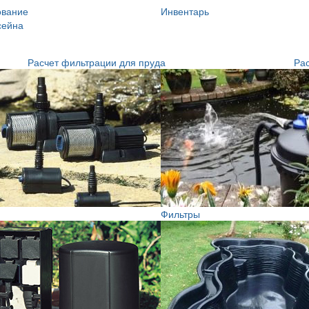
ование
Инвентарь
сейна
Расчет фильтрации для пруда
Рас
Фильтры