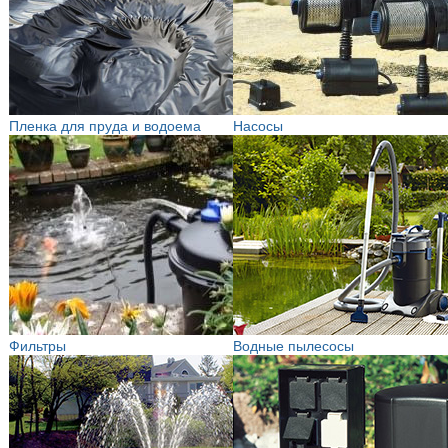
Пленка для пруда и водоема
Насосы
Фильтры
Водные пылесосы