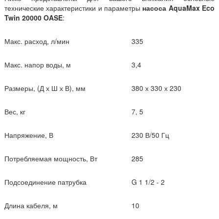
технические характеристики и параметры
насоса AquaMax Eco
Twin
20000
OASE
:
Макс. расход, л/мин
335
Макс. напор воды, м
3,4
Размеры, (Д х Ш х В), мм
380 х 330 х 230
Вес, кг
7, 5
Напряжение, В
230 В/50 Гц
Потребляемая мощность, Вт
285
Подсоединение патрубка
G 1 1/2 - 2
Длина кабеля, м
10