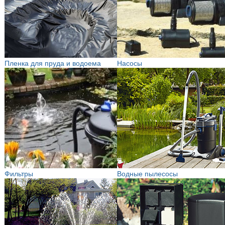
Пленка для пруда и водоема
Насосы
Фильтры
Водные пылесосы