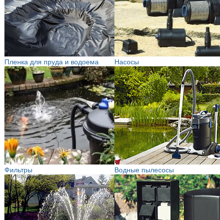
Пленка для пруда и водоема
Насосы
Фильтры
Водные пылесосы