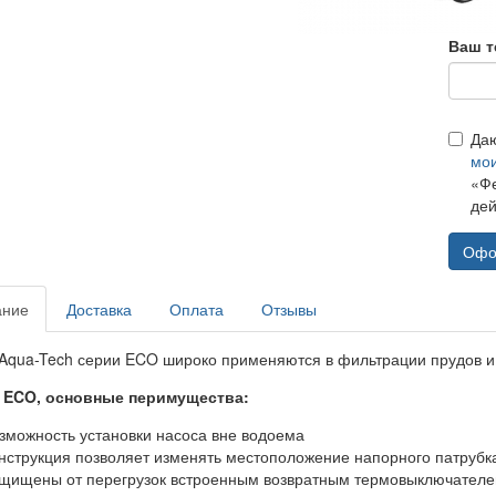
Ваш т
Да
мо
«Фе
дей
Офо
ание
Доставка
Оплата
Отзывы
Aqua-Tech серии ECO
широко применяются в фильтрации прудов и 
 ECO, основные перимущества
:
зможность установки насоса вне водоема
нструкция позволяет изменять местоположение напорного патрубк
щищены от перегрузок встроенным возвратным термовыключател