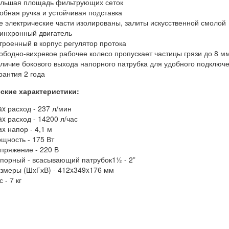
льшая площадь фильтрующих сеток
обная ручка и устойчивая подставка
е электрические части изолированы, залиты искусственной смолой
инхронный двигатель
троенный в корпус регулятор протока
ободно-вихревое рабочее колесо пропускает частицы грязи до 8 м
личие бокового выхода напорного патрубка для удобного подключе
рантия 2 года
ские характеристики:
x расход - 237 л/мин
x расход - 14200 л/час
x напор - 4,1 м
щность - 175 Вт
пряжение - 220 В
порный - всасывающий патрубок1½ - 2”
змеры (ШхГхВ) - 412x349x176 мм
с - 7 кг