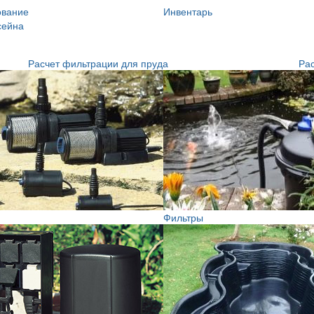
ование
Инвентарь
сейна
Расчет фильтрации для пруда
Рас
Фильтры