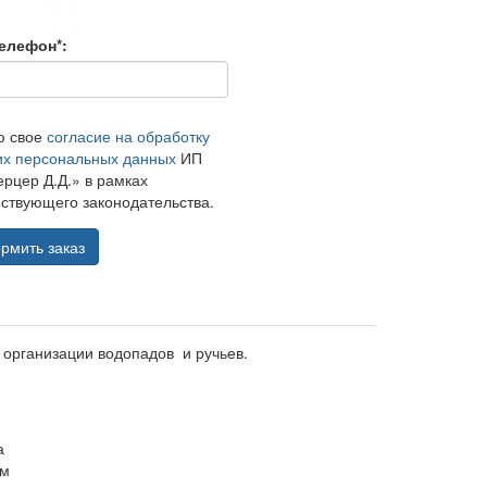
елефон*:
ю свое
согласие на обработку
их персональных данных
ИП
рцер Д.Д.» в рамках
ствующего законодательства.
рмить заказ
организации водопадов и ручьев.
а
ем