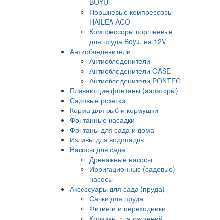
BOYU
Поршневые компрессоры
HAILEA ACO
Компрессоры поршневые
для пруда Boyu, на 12V
Антиобледенители
Антиобледенители
Антиобледенители OASE
Антиобледенители PONTEC
Плавающие фонтаны (аэраторы)
Садовые розетки
Корма для рыб и кормушки
Фонтанные насадки
Фонтаны для сада и дома
Изливы для водопадов
Насосы для сада
Дренажные насосы
Ирригационные (садовые)
насосы
Аксессуары для сада (пруда)
Сачки для пруда
Фитинги и переходники
Корзины для растений