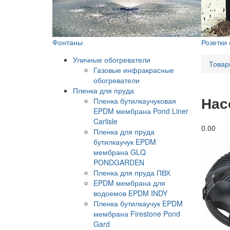
Фонтаны
Розетки
Уличные обогреватели
Товар
Газовые инфракрасные
обогреватели
Пленка для пруда
Нас
Пленка бутилкаучуковая
EPDM мембрана Pond Liner
Carlisle
0.0
0
Пленка для пруда
бутилкаучук EPDM
мембрана GLQ
PONDGARDEN
Пленка для пруда ПВХ
EPDM мембрана для
водоемов EPDM INDY
Пленка бутилкаучук EPDM
мембрана Firestone Pond
Gard