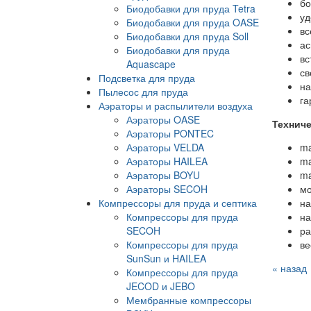
бо
Биодобавки для пруда Tetra
уд
Биодобавки для пруда OASE
вс
Биодобавки для пруда Soll
ас
Биодобавки для пруда
вс
Aquascape
св
Подсветка для пруда
на
Пылесос для пруда
га
Аэраторы и распылители воздуха
Аэраторы OASE
Техниче
Аэраторы PONTEC
Аэраторы VELDA
ma
Аэраторы HAILEA
ma
Аэраторы BOYU
ma
Аэраторы SECOH
мо
Компрессоры для пруда и септика
на
Компрессоры для пруда
на
SECOH
ра
Компрессоры для пруда
ве
SunSun и HAILEA
« назад
Компрессоры для пруда
JECOD и JEBO
Мембранные компрессоры