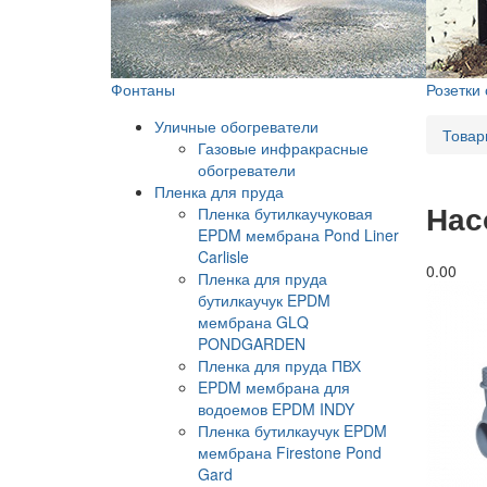
Фонтаны
Розетки
Уличные обогреватели
Товар
Газовые инфракрасные
обогреватели
Пленка для пруда
Нас
Пленка бутилкаучуковая
EPDM мембрана Pond Liner
Carlisle
0.0
0
Пленка для пруда
бутилкаучук EPDM
мембрана GLQ
PONDGARDEN
Пленка для пруда ПВХ
EPDM мембрана для
водоемов EPDM INDY
Пленка бутилкаучук EPDM
мембрана Firestone Pond
Gard