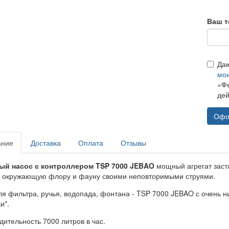
Ваш т
Да
мо
«Фе
дей
Офо
ание
Доставка
Оплата
Отзывы
ый насос с контроллером TSP 7000 JEBAO
мощный агрегат заст
 окружающую флору и фауну своими неповторимыми струями.
ля фильтра, ручья, водопада, фонтана - TSP 7000 JEBAO с очень 
и".
дительность 7000 литров в час.