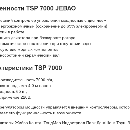
енности TSP 7000 JEBAO
ешний контроллер управления мощностью с дисплеем
ергоэкономичный (сохранение до 65% электроэнергии)
хий в работе
щита двигателя при блокировке ротора
томатическое выключение при отсутствии воды
сутствие медных компонентов
носостойкий керамический вал
ктеристики TSP 7000
оизводительность 7000 л/ч,
сота подьема 4,0 м напор
щность 65 вт,
пряжение 220В.
 регулятором мощности управляется внешним контроллером, котор
вает его функциональность и возможности.
дитель: Жибэо Ко лтд. ТондМао Индастриал Парк.ДонгШенг Тоун, Зо