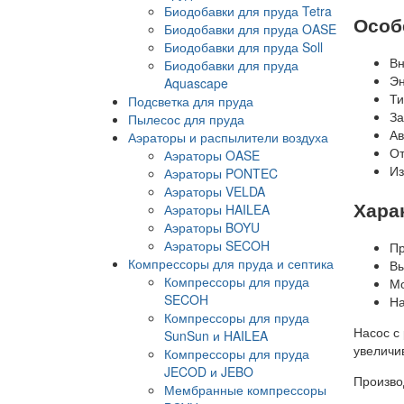
Биодобавки для пруда Tetra
Особ
Биодобавки для пруда OASE
Биодобавки для пруда Soll
Вн
Биодобавки для пруда
Эн
Aquascape
Ти
Подсветка для пруда
За
Пылесос для пруда
Ав
Аэраторы и распылители воздуха
От
Аэраторы OASE
Из
Аэраторы PONTEC
Аэраторы VELDA
Хара
Аэраторы HAILEA
Аэраторы BOYU
Аэраторы SECOH
Пр
Компрессоры для пруда и септика
Вы
Компрессоры для пруда
Мо
SECOH
На
Компрессоры для пруда
Насос с
SunSun и HAILEA
увеличи
Компрессоры для пруда
JECOD и JEBO
Произво
Мембранные компрессоры