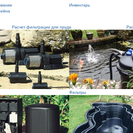
ование
Инвентарь
сейна
Расчет фильтрации для пруда
Рас
Фильтры