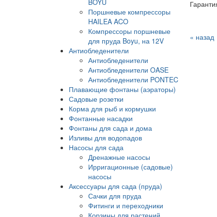
BOYU
Гаранти
Поршневые компрессоры
HAILEA ACO
Компрессоры поршневые
« назад
для пруда Boyu, на 12V
Антиобледенители
Антиобледенители
Антиобледенители OASE
Антиобледенители PONTEC
Плавающие фонтаны (аэраторы)
Садовые розетки
Корма для рыб и кормушки
Фонтанные насадки
Фонтаны для сада и дома
Изливы для водопадов
Насосы для сада
Дренажные насосы
Ирригационные (садовые)
насосы
Аксессуары для сада (пруда)
Сачки для пруда
Фитинги и переходники
Корзины для растений