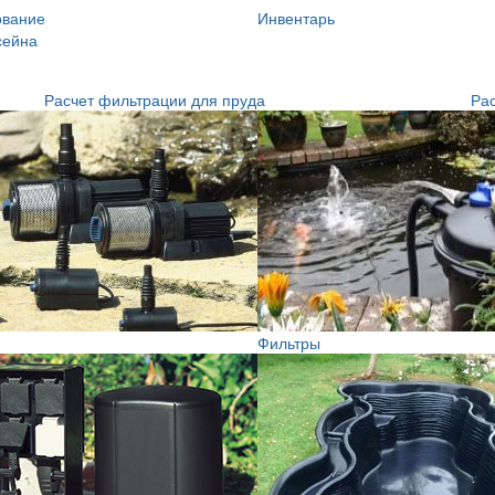
ование
Инвентарь
сейна
Расчет фильтрации для пруда
Рас
Фильтры