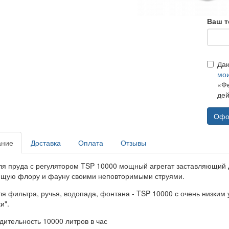
Ваш т
Да
мо
«Фе
дей
Офо
ание
Доставка
Оплата
Отзывы
ля пруда с регулятором TSP 10000 мощный агрегат заставляющий д
щую флору и фауну своими неповторимыми струями.
ля фильтра, ручья, водопада, фонтана - TSP 10000 с очень низким
и".
дительность 10000 литров в час