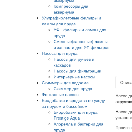
Компрессоры для
аквариума
Ультрафиолетовые фильтры и
лампы для пруда
УФ - фильтры и лампы для
пруда
Сменные(запасные) лампы
и запчасти для УФ фильтров
Насосы для пруда
Насосы для ручьев и
каскадов
Насосы для фильтрации
Интерьерные насосы
Опис
Скиммеры для водоема
Скиммер для пруда
Фонтанные насосы
Насос д
Биодобавки и средства по уходу
окружаю
за прудом и бассейном
Насос д
Биодобавки для пруда
установк
Prestige Aqua
Хлорелла и бактерии для
Произво
пруда