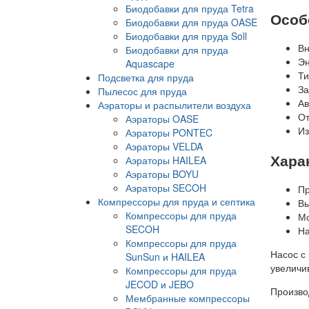
Биодобавки для пруда Tetra
Особ
Биодобавки для пруда OASE
Биодобавки для пруда Soll
Вн
Биодобавки для пруда
Эн
Aquascape
Ти
Подсветка для пруда
За
Пылесос для пруда
Ав
Аэраторы и распылители воздуха
От
Аэраторы OASE
Из
Аэраторы PONTEC
Аэраторы VELDA
Хара
Аэраторы HAILEA
Аэраторы BOYU
Аэраторы SECOH
Пр
Компрессоры для пруда и септика
Вы
Компрессоры для пруда
Мо
SECOH
На
Компрессоры для пруда
Насос с
SunSun и HAILEA
увеличи
Компрессоры для пруда
JECOD и JEBO
Произво
Мембранные компрессоры