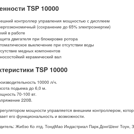
енности TSP 10000
ешний контроллер управления мощностью с дисплеем
ергоэкономичный (сохранение до 65% электроэнергии)
хий в работе
щита двигателя при блокировке ротора
томатическое выключение при отсутствии воды
сутствие медных компонентов
носостойкий керамический вал
ктеристики TSP 10000
оизводительность 10000 л/ч.
сота подьема до 6,0 м.
щность 70-100 вт.
пряжение 220В.
 регулятором мощности управляется внешним контроллером, котор
вает его функциональность и возможности.
дитель: Жибэо Ко лтд. ТондМао Индастриал Парк.ДонгШенг Тоун, Зо