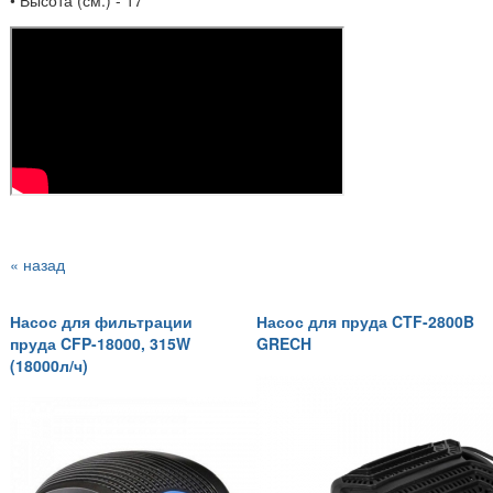
« назад
Насос для фильтрации
Насос для пруда CTF-2800B
пруда CFP-18000, 315W
GRECH
(18000л/ч)