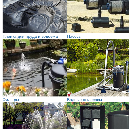
Пленка для пруда и водоема
Насосы
Фильтры
Водные пылесосы