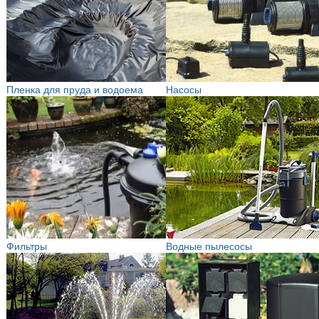
Пленка для пруда и водоема
Насосы
Фильтры
Водные пылесосы