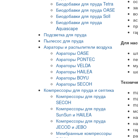
ос
Биодобавки для пруда Tetra
за
Биодобавки для пруда OASE
вс
Биодобавки для пруда Soll
ас
Биодобавки для пруда
пр
Aquascape
га
Подсветка для пруда
Пылесос для пруда
Для нас
Аэраторы и распылители воздуха
Аэраторы OASE
шт
Аэраторы PONTEC
пе
Аэраторы VELDA
му
Аэраторы HAILEA
ша
Аэраторы BOYU
Техниче
Аэраторы SECOH
Компрессоры для пруда и септика
ma
Компрессоры для пруда
ma
SECOH
ma
Компрессоры для пруда
мо
SunSun и HAILEA
на
Компрессоры для пруда
на
JECOD и JEBO
га
Мембранные компрессоры
ра