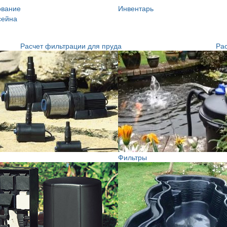
ование
Инвентарь
сейна
Расчет фильтрации для пруда
Рас
Фильтры