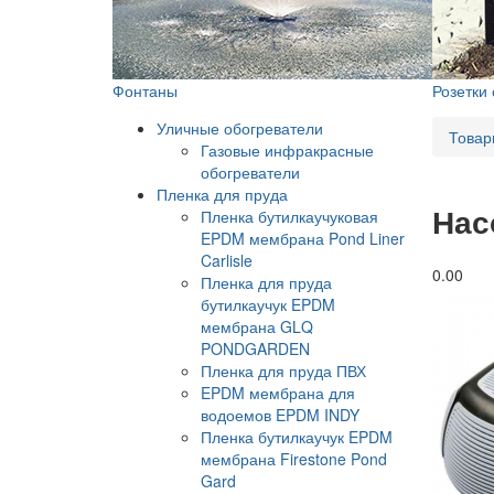
Фонтаны
Розетки
Уличные обогреватели
Товар
Газовые инфракрасные
обогреватели
Пленка для пруда
Нас
Пленка бутилкаучуковая
EPDM мембрана Pond Liner
Carlisle
0.0
0
Пленка для пруда
бутилкаучук EPDM
мембрана GLQ
PONDGARDEN
Пленка для пруда ПВХ
EPDM мембрана для
водоемов EPDM INDY
Пленка бутилкаучук EPDM
мембрана Firestone Pond
Gard