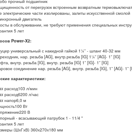
обо прочный подшипник
щищенность от перегрузок встроенным возвратным термовыключа
е электрические части изолированы, залиты искусственной смолой
инхронный двигатель
осты в обслуживании, не требуют применения специальных инстр
рантия 5 лет
осов Power-X2:
уцер универсальный с накидной гайкой 1¼” - шланг 40-32 мм
реходник, нар. резьба [AG], внутр.резьба [IG] 1¼” [AG]- 1” [IG]
фта, внутр. резьба [IG], внутр. резьба [IG] 1” [IG]- 1” [IG]
ровое соединение нар. резьба [AG], внутр. резьба [IG], 1” [AG]- 1” [I
ские характеристики:
x расход
103 л/мин
x расход
6200 л/час
x напор
6,0 м
щность
100 Вт
пряжение
220 В
порный - всасывающий патрубок 1 - 11/4 "
рантия 5 лет
змеры (ШхГхВ) 360х270х180 мм