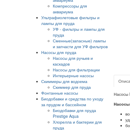
Компрессоры для
аквариума
Ультрафиолетовые фильтры и
лампы для пруда
УФ - фильтры и лампы для
пруда
Сменные(запасные) лампы
и запчасти для УФ фильтров
Насосы для пруда
Насосы для ручьев и
каскадов
Насосы для фильтрации
Интерьерные насосы
Опис
Скиммеры для водоема
Скиммер для пруда
Фонтанные насосы
Насосы 
Биодобавки и средства по уходу
Насосы
за прудом и бассейном
Биодобавки для пруда
во
Prestige Aqua
уд
Хлорелла и бактерии для
бо
пруда