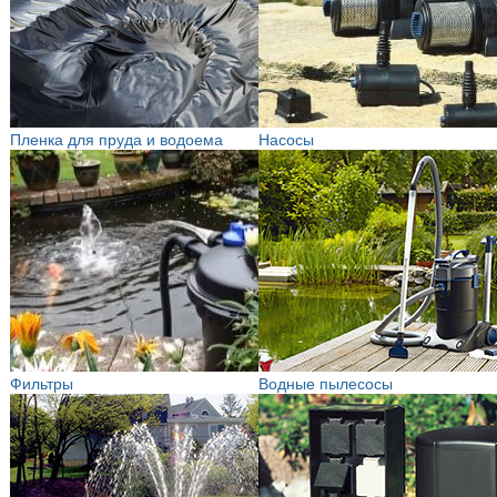
Пленка для пруда и водоема
Насосы
Фильтры
Водные пылесосы