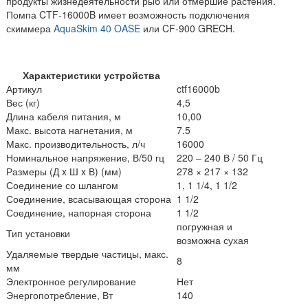
продукты жизнедеятельности рыб или отмершие растения.
Помпа CTF-16000B имеет возможность подключения
скиммера
AquaSkim 40 OASE
или CF-900 GRECH.
Характеристики устройства
Артикул
ctf16000b
Вес (кг)
4,5
Длина кабеля питания, м
10,00
Макс. высота нагнетания, м
7.5
Макс. производительность, л/ч
16000
Номинальное напряжение, В/50 гц
220 – 240 В / 50 Гц
Размеры (Д x Ш x В) (мм)
278 × 217 × 132
Соединение со шлангом
1, 1 1/4, 1 1/2
Соединение, всасывающая сторона
1 1/2
Соединение, напорная сторона
1 1/2
погружная и
Тип установки
в
озможна
сухая
Удаляемые твердые частицы, макс.
8
мм
Электронное регулирование
Нет
Энергопотребление, Вт
140