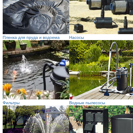
Пленка для пруда и водоема
Насосы
Фильтры
Водные пылесосы