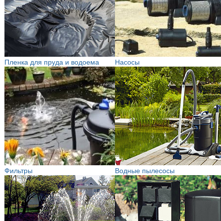
Пленка для пруда и водоема
Насосы
Фильтры
Водные пылесосы