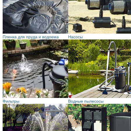
Пленка для пруда и водоема
Насосы
Фильтры
Водные пылесосы