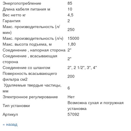
Энергопотребление
85
Длина кабеля питания м
10
Вес нетто кг
4,5
Гарантия
2
Макс. производительность (л/
250
мин)
Макс. производительность (л/ч)
15000
Макс. высота подъема, м
1,80
Соединение , напорная сторона
2"
Соединение , всасывающая
2"
сторона
Соединение со шлангом
2", 2 1/2", 3", 4"
Поверхность всасывающего
200
фильтра см2
Удаляемые твердые частицы,
6
мм
Электронное регулирование
Нет
Возможна сухая и погружная
Тип установки
установка
Артикул
57092
« назад