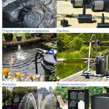
Пленка для пруда и водоема
Насосы
Фильтры
Водные пылесосы