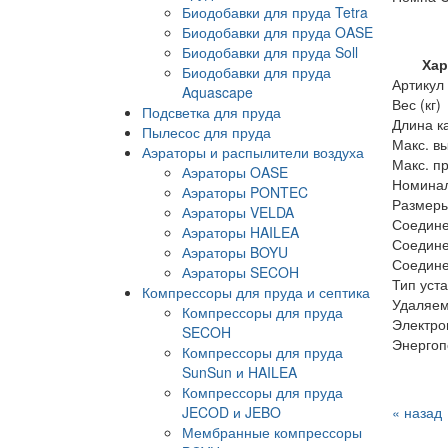
Биодобавки для пруда Tetra
Биодобавки для пруда OASE
Биодобавки для пруда Soll
Хар
Биодобавки для пруда
Артикул
Aquascape
Вес (кг)
Подсветка для пруда
Длина к
Пылесос для пруда
Макс. в
Аэраторы и распылители воздуха
Макс. пр
Аэраторы OASE
Номинал
Аэраторы PONTEC
Размеры 
Аэраторы VELDA
Соедине
Аэраторы HAILEA
Соедине
Аэраторы BOYU
Соедине
Аэраторы SECOH
Тип уст
Компрессоры для пруда и септика
Удаляем
Компрессоры для пруда
Электро
SECOH
Энергоп
Компрессоры для пруда
SunSun и HAILEA
Компрессоры для пруда
JECOD и JEBO
« назад
Мембранные компрессоры