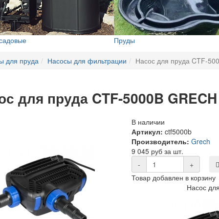
 садовые
Пруды
ы для пруда
Насосы для фильтрации
Насос для пруда CTF-5
ос для пруда CTF-5000B GRECH
В наличии
Артикул:
ctf5000b
Производитель:
Grech
9 045 руб за шт.
-
+
Товар добавлен в корзину
Насос дл