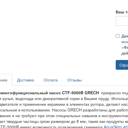
Ваш т
Да
мо
«Фе
дей
Офо
ание
Доставка
Оплата
Отзывы
многофункциональный насос CTF-5000B GRECH
прекрасно под
я ручья, водопада или декоративной горки в Вашем пруду. Исполь
двигателя и применение керамики в элементах ротора, делают на
рсальным в использовании. Насосы GRECH разработаны для работы
вание и не требуют при этом специальных навыков и инструментов
ает твердые частицы грязи размером до 8 мм, такие как продукты 
TF-5000B имеет возможность подключения скиммера
AquaSkim 4