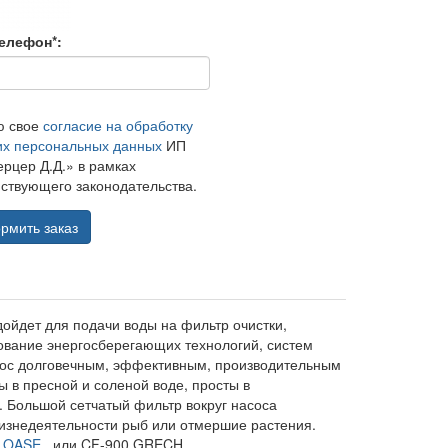
елефон*:
ю свое
согласие на обработку
их персональных данных
ИП
рцер Д.Д.» в рамках
ствующего законодательства.
рмить заказ
ойдет для подачи воды на фильтр очистки,
зование энергосберегающих технологий, систем
сос долговечным, эффективным, производительным
 в пресной и соленой воде, просты в
. Большой сетчатый фильтр вокруг насоса
жизнедеятельности рыб или отмершие растения.
0 OASE
или CF-900 GRECH.