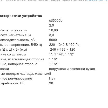
актеристики устройства
ctf5000b
2,9
абеля питания, м
10,00
ысота нагнетания, м
3,3
оизводительность, л/ч
5000
ьное напряжение, В/50 гц
220 – 240 В / 50 Гц
(Д x Ш x В) (мм)
246 × 186 × 120
ние со шлангом
1", 1 1/4", 1 1/2"
ние, всасывающая сторона
1 1/2"
ние, напорная сторона
1 1/2"
ановки
погружная и в
озможна
сухая
ые твердые частицы, макс. мм
8
нное регулирование
Нет
отребление, Вт
30