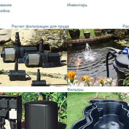
ование
Инвентарь
сейна
Расчет фильтрации для пруда
Рас
Фильтры