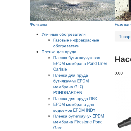
Фонтаны
Розетки
Уличные обогреватели
Товар
Газовые инфракрасные
обогреватели
Пленка для пруда
Нас
Пленка бутилкаучуковая
EPDM мембрана Pond Liner
Carlisle
0.0
0
Пленка для пруда
бутилкаучук EPDM
мембрана GLQ
PONDGARDEN
Пленка для пруда ПВХ
EPDM мембрана для
водоемов EPDM INDY
Пленка бутилкаучук EPDM
мембрана Firestone Pond
Gard