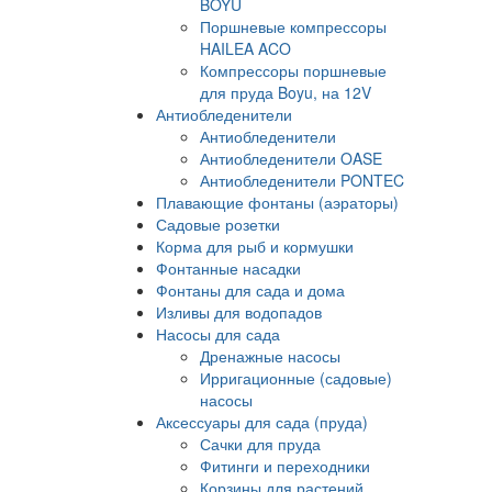
BOYU
Поршневые компрессоры
HAILEA ACO
Компрессоры поршневые
для пруда Boyu, на 12V
Антиобледенители
Антиобледенители
Антиобледенители OASE
Антиобледенители PONTEC
Плавающие фонтаны (аэраторы)
Садовые розетки
Корма для рыб и кормушки
Фонтанные насадки
Фонтаны для сада и дома
Изливы для водопадов
Насосы для сада
Дренажные насосы
Ирригационные (садовые)
насосы
Аксессуары для сада (пруда)
Сачки для пруда
Фитинги и переходники
Корзины для растений