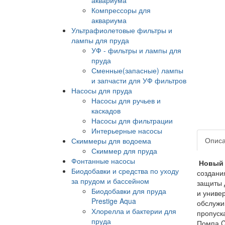
Компрессоры для
аквариума
Ультрафиолетовые фильтры и
лампы для пруда
УФ - фильтры и лампы для
пруда
Сменные(запасные) лампы
и запчасти для УФ фильтров
Насосы для пруда
Насосы для ручьев и
каскадов
Насосы для фильтрации
Интерьерные насосы
Опис
Скиммеры для водоема
Скиммер для пруда
Фонтанные насосы
Новый 
Биодобавки и средства по уходу
создани
за прудом и бассейном
защиты 
Биодобавки для пруда
и униве
Prestige Aqua
обслужи
Хлорелла и бактерии для
пропуск
пруда
Помпа C