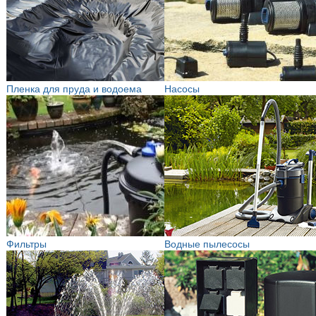
Пленка для пруда и водоема
Насосы
Фильтры
Водные пылесосы