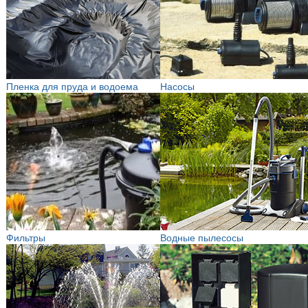
Пленка для пруда и водоема
Насосы
Фильтры
Водные пылесосы