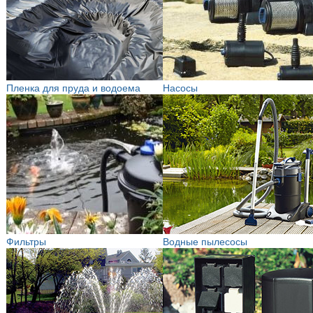
Пленка для пруда и водоема
Насосы
Фильтры
Водные пылесосы