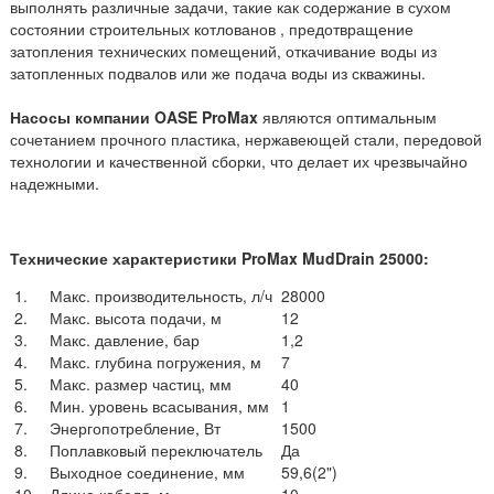
выполнять различные задачи, такие как содержание в сухом
состоянии строительных котлованов , предотвращение
затопления технических помещений, откачивание воды из
затопленных подвалов или же подача воды из скважины.
Насосы компании OASE ProMax
являются оптимальным
сочетанием прочного пластика, нержавеющей стали, передовой
технологии и качественной сборки, что делает их чрезвычайно
надежными.
Технические характеристики ProMax MudDrain 25000:
1.
Макс. производительность, л/ч
28000
2.
Макс. высота подачи, м
12
3.
Макс. давление, бар
1,2
4.
Макс. глубина погружения, м
7
5.
Макс. размер частиц, мм
40
6.
Мин. уровень всасывания, мм
1
7.
Энергопотребление, Вт
1500
8.
Поплавковый переключатель
Да
9.
Выходное соединение, мм
59,6(2")
10.
Длина кабеля, м
10