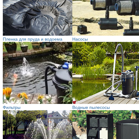
Пленка для пруда и водоема
Насосы
Фильтры
Водные пылесосы