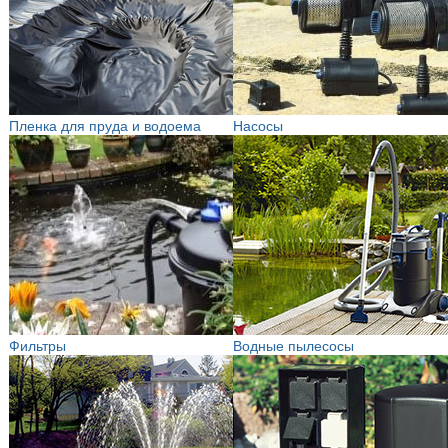
Пленка для пруда и водоема
Насосы
Фильтры
Водные пылесосы