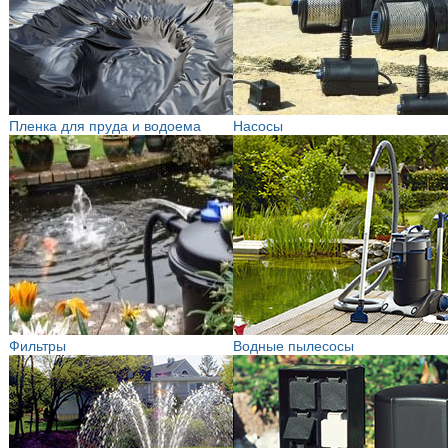
Пленка для пруда и водоема
Насосы
Фильтры
Водные пылесосы