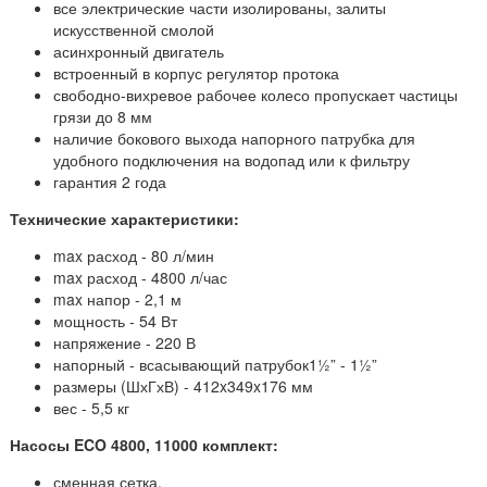
все электрические части изолированы, залиты
искусственной смолой
асинхронный двигатель
встроенный в корпус регулятор протока
свободно-вихревое рабочее колесо пропускает частицы
грязи до 8 мм
наличие бокового выхода напорного патрубка для
удобного подключения на водопад или к фильтру
гарантия 2 года
Технические характеристики:
max расход -
80 л/мин
max расход -
4800 л/час
max напор -
2,1 м
мощность -
54 Вт
напряжение -
220 В
напорный - всасывающий патрубок
1½” - 1½”
размеры (ШхГхВ) -
412x349x176 мм
вес -
5,5 кг
Насосы ECO 4800, 11000 комплект:
сменная сетка,