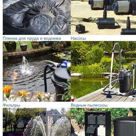
Пленка для пруда и водоема
Насосы
Фильтры
Водные пылесосы