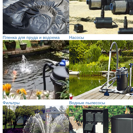
Пленка для пруда и водоема
Насосы
Фильтры
Водные пылесосы