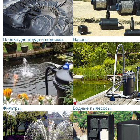
Пленка для пруда и водоема
Насосы
Фильтры
Водные пылесосы