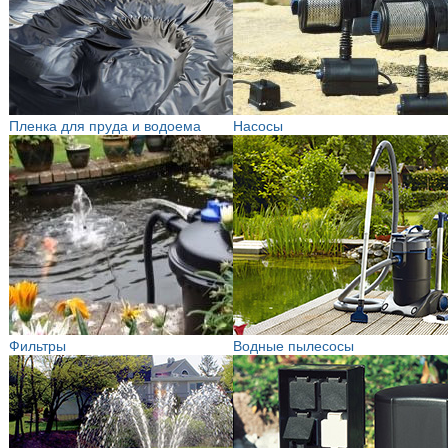
Пленка для пруда и водоема
Насосы
Фильтры
Водные пылесосы