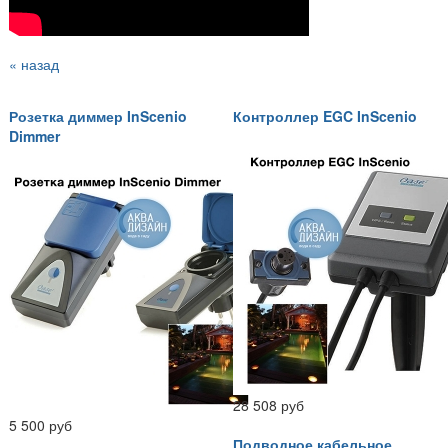
« назад
Розетка диммер InScenio
Контроллер EGC InScenio
Dimmer
28 508 руб
5 500 руб
Подводное кабельное