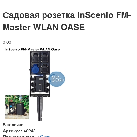
Садовая розетка InScenio FM-
Master WLAN OASE
0.0
0
В наличии
Артикул:
40243
Производитель:
Oase