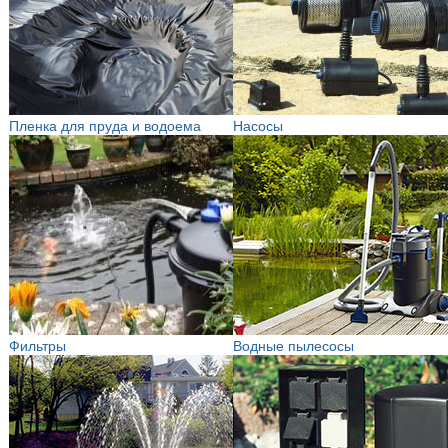
Пленка для пруда и водоема
Насосы
Фильтры
Водные пылесосы