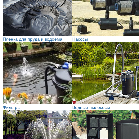
Пленка для пруда и водоема
Насосы
Фильтры
Водные пылесосы