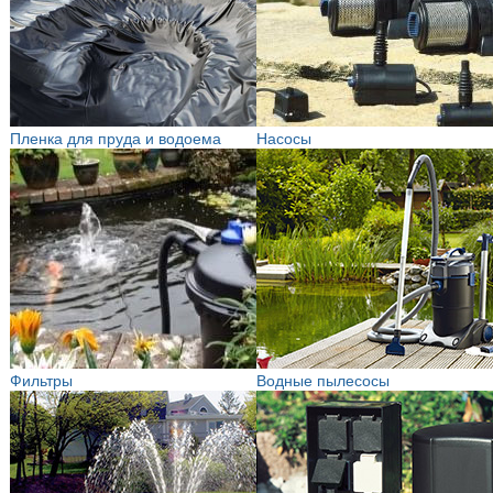
Пленка для пруда и водоема
Насосы
Фильтры
Водные пылесосы