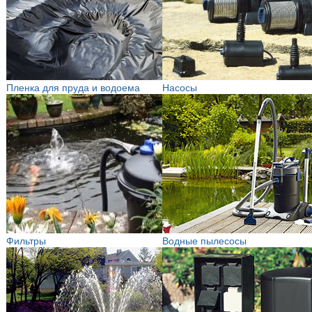
Пленка для пруда и водоема
Насосы
Фильтры
Водные пылесосы