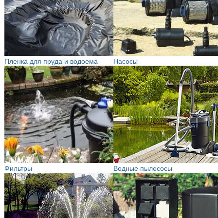
Пленка для пруда и водоема
Насосы
Фильтры
Водные пылесосы