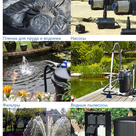
Пленка для пруда и водоема
Насосы
Фильтры
Водные пылесосы