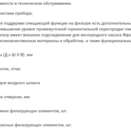
имости в техническом обслуживании.
ристики прибора:
я поддержки очищающей функции на фильтре есть дополнительны
евышение уровня промежуточной горизонтальной перегородки гово
льтр имеет внешнее подсоединение для кислородного насоса Aqu
сококачественные материалы и обработка, а также функциональны
 (Д х Ш Х В), мм
оток, л/час
для входного шланга
е отверсие, мм
синих фильтрующих элементов, шт.
красных фильтрующих элементов, шт.