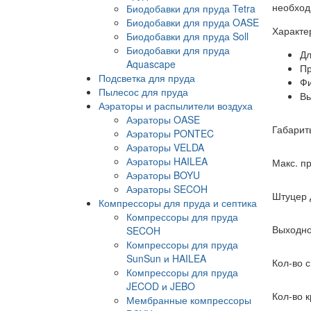
необход
Биодобавки для пруда Tetra
Биодобавки для пруда OASE
Характе
Биодобавки для пруда Soll
Биодобавки для пруда
Дл
Aquascape
Пр
Подсветка для пруда
Фи
Пылесос для пруда
Вы
Аэраторы и распылители воздуха
Аэраторы OASE
Габариты
Аэраторы PONTEC
Аэраторы VELDA
Аэраторы HAILEA
Макс. пр
Аэраторы BOYU
Аэраторы SECOH
Штуцер 
Компрессоры для пруда и септика
Компрессоры для пруда
Выходно
SECOH
Компрессоры для пруда
SunSun и HAILEA
Кол-во 
Компрессоры для пруда
JECOD и JEBO
Кол-во 
Мембранные компрессоры