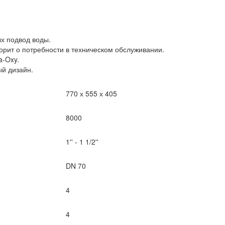
х подвод воды.
рит о потребности в техническом обслуживании.
a-Oxy.
й дизайн.
770 х 555 х 405
8000
1'' - 1 1/2''
DN 70
4
4