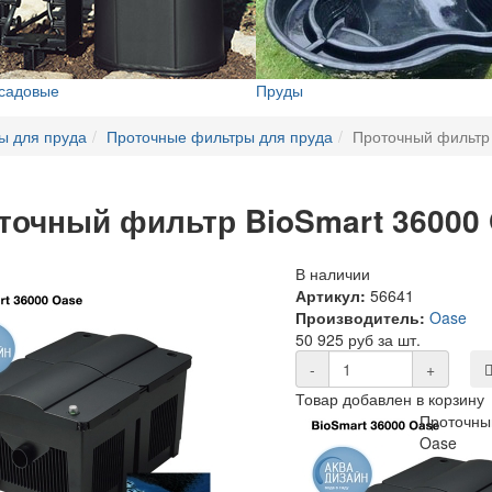
 садовые
Пруды
ы для пруда
Проточные фильтры для пруда
Проточный фильтр 
точный фильтр BioSmart 36000
В наличии
Артикул:
56641
Производитель:
Oase
50 925 руб за шт.
-
+
Товар добавлен в корзину
Проточны
Oase