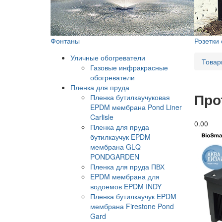
Фонтаны
Розетки
Уличные обогреватели
Товар
Газовые инфракрасные
обогреватели
Пленка для пруда
Про
Пленка бутилкаучуковая
EPDM мембрана Pond Liner
Carlisle
0.0
0
Пленка для пруда
бутилкаучук EPDM
мембрана GLQ
PONDGARDEN
Пленка для пруда ПВХ
EPDM мембрана для
водоемов EPDM INDY
Пленка бутилкаучук EPDM
мембрана Firestone Pond
Gard