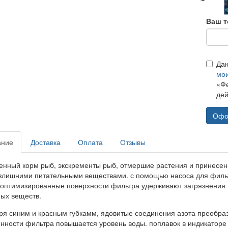
Ваш т
Да
мо
«Фе
дей
Офо
ание
Доставка
Оплата
Отзывы
енный корм рыб, экскременты рыб, отмершие растения и принесенн
злишними питательными веществами. с помощью насоса для филь
 оптимизированные поверхности фильтра удерживают загрязнения 
ных веществ.
ря синим и красным губкамм, ядовитые соединения азота преобра
енности фильтра повышается уровень воды. поплавок в индикаторе 