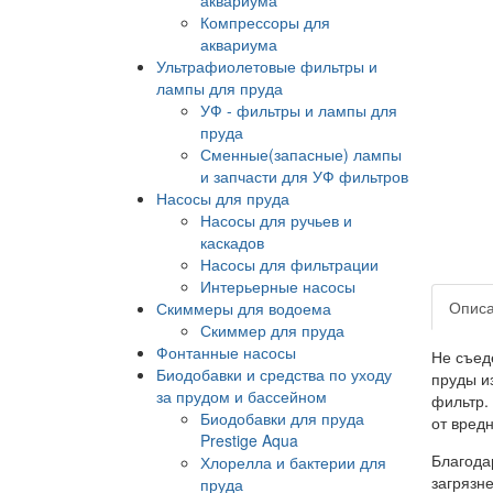
Компрессоры для
аквариума
Ультрафиолетовые фильтры и
лампы для пруда
УФ - фильтры и лампы для
пруда
Сменные(запасные) лампы
и запчасти для УФ фильтров
Насосы для пруда
Насосы для ручьев и
каскадов
Насосы для фильтрации
Интерьерные насосы
Опис
Скиммеры для водоема
Скиммер для пруда
Фонтанные насосы
Не съед
Биодобавки и средства по уходу
пруды и
за прудом и бассейном
фильтр.
Биодобавки для пруда
от вред
Prestige Aqua
Благода
Хлорелла и бактерии для
загрязн
пруда