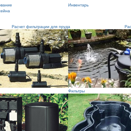
ование
Инвентарь
сейна
Расчет фильтрации для пруда
Рас
Фильтры