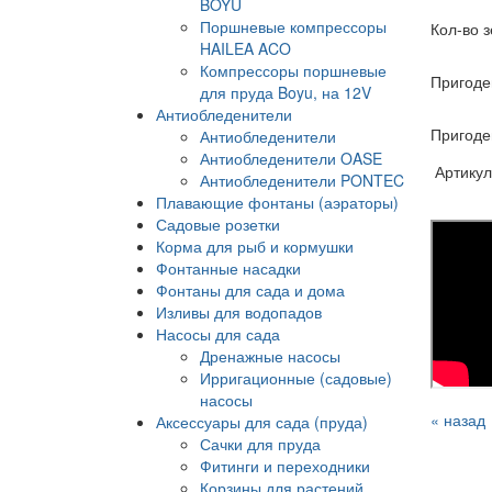
BOYU
Поршневые компрессоры
Кол-во 
HAILEA ACO
Компрессоры поршневые
Пригоде
для пруда Boyu, на 12V
Антиобледенители
Пригоден
Антиобледенители
Антиобледенители OASE
Артикул
Антиобледенители PONTEC
Плавающие фонтаны (аэраторы)
Садовые розетки
Корма для рыб и кормушки
Фонтанные насадки
Фонтаны для сада и дома
Изливы для водопадов
Насосы для сада
Дренажные насосы
Ирригационные (садовые)
насосы
« назад
Аксессуары для сада (пруда)
Сачки для пруда
Фитинги и переходники
Корзины для растений