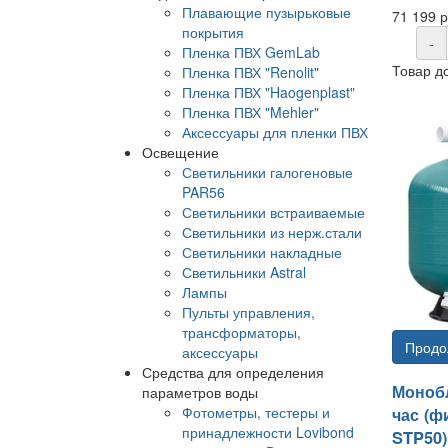
Плавающие пузырьковые
71 199 
покрытия
-
Пленка ПВХ GemLab
Товар д
Пленка ПВХ "Renolit"
Пленка ПВХ "Haogenplast"
Пленка ПВХ "Mehler"
Аксессуары для пленки ПВХ
Освещение
Светильники галогеновые
PAR56
Светильники встраиваемые
Светильники из нерж.стали
Светильники накладные
Светильники Astral
Лампы
Пульты управления,
трансформаторы,
Продо
аксессуары
Средства для определения
Монобл
параметров воды
Фотометры, тестеры и
час (ф
принадлежности Lovibond
STP50)