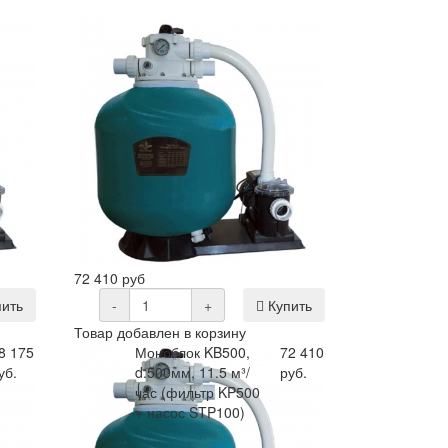
72 410 руб
ить
-
+
Купить
Товар добавлен в корзину
8 175
Моноблок KB500,
72 410
уб.
d.500мм, 11.5 м³/
руб.
час (фильтр KP500
+ насос STP100)