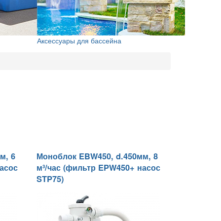
Аксессуары для бассейна
м, 6
Моноблок EBW450, d.450мм, 8
насос
м³/час (фильтр EPW450+ насос
STP75)