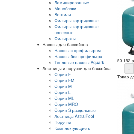
Ламинированные
Моноблоки
Вентили
Фильтры картриджные
Фильтры картриджные
навесные
Фильтраты
Насосы для бассейнов
Насосы с префильтром
Насосы без префильтра
50 152 
Тепловые насосы Aquark
Лестницы и поручни для бассейна
-
Серия F
Товар д
Cерия FM
Cерия M
Cерия L
Cерия ML
Cерия MRO
Cерия S раздельные
Лестницы AstralPool
Поручни
Комплектующие к
лестницам