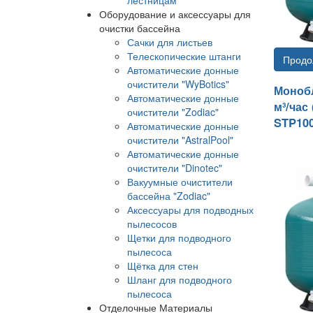
Оборудование и аксессуары для
очистки бассейна
Сачки для листьев
Телескопические штанги
Продо
Автоматические донные
очистители "WyBotics"
Монобл
Автоматические донные
м³/час
очистители "Zodiac"
STP100
Автоматические донные
очистители "AstralPool"
Автоматические донные
очистители "Dinotec"
Вакуумные очистители
бассейна "Zodiac"
Аксессуары для подводных
пылесосов
Щетки для подводного
пылесоса
Щётка для стен
Шланг для подводного
пылесоса
Отделочные Материалы