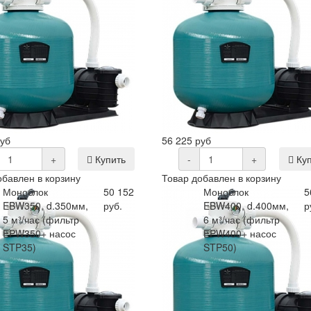
руб
56 225 руб
+
Купить
-
+
Куп
обавлен в корзину
Товар добавлен в корзину
Моноблок
50 152
Моноблок
5
EBW350, d.350мм,
руб.
EBW400, d.400мм,
р
5 м³/час (фильтр
6 м³/час (фильтр
EPW350+ насос
EPW400+ насос
STP35)
STP50)