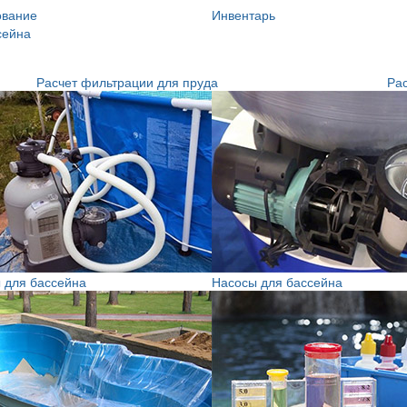
ование
Инвентарь
сейна
Расчет фильтрации для пруда
Рас
 для бассейна
Насосы для бассейна