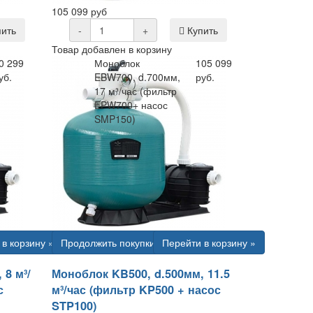
105 099 руб
ить
-
+
Купить
Товар добавлен в корзину
0 299
Моноблок
105 099
уб.
EBW700, d.700мм,
руб.
17 м³/час (фильтр
EPW700+ насос
SMP150)
в корзину »
Продолжить покупки
Перейти в корзину »
 8 м³/
Моноблок KB500, d.500мм, 11.5
с
м³/час (фильтр KP500 + насос
STP100)