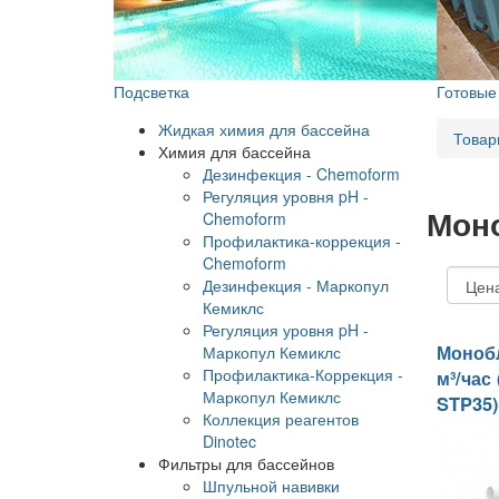
Подсветка
Готовы
Жидкая химия для бассейна
Товар
Химия для бассейна
Дезинфекция - Chemoform
Регуляция уровня pH -
Мон
Chemoform
Профилактика-коррекция -
Chemoform
Дезинфекция - Маркопул
Кемиклс
Регуляция уровня pH -
Монобл
Маркопул Кемиклс
Профилактика-Коррекция -
м³/час
Маркопул Кемиклс
STP35)
Коллекция реагентов
Dinotec
Фильтры для бассейнов
Шпульной навивки