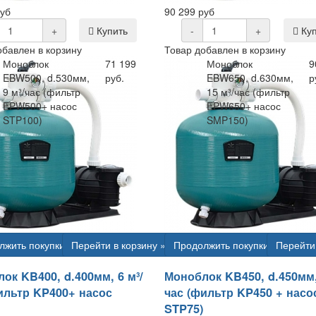
руб
90 299 руб
+
Купить
-
+
Куп
обавлен в корзину
Товар добавлен в корзину
Моноблок
71 199
Моноблок
9
EBW500, d.530мм,
руб.
EBW650, d.630мм,
р
9 м³/час (фильтр
15 м³/час (фильтр
EPW500+ насос
EPW650+ насос
STP100)
SMP150)
лжить покупки
Перейти в корзину »
Продолжить покупки
Перейти 
ок KB400, d.400мм, 6 м³/
Моноблок KB450, d.450мм,
ильтр KP400+ насос
час (фильтр KP450 + насо
STP75)