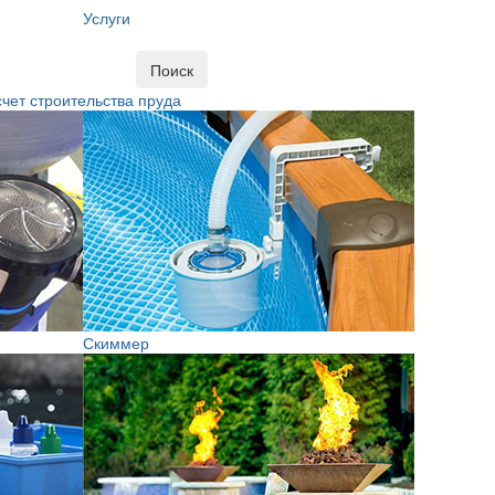
Услуги
Поиск
чет строительства пруда
Скиммер