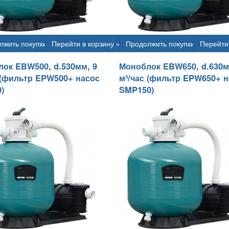
лжить покупки
Перейти в корзину »
Продолжить покупки
Перейти 
ок EBW500, d.530мм, 9
Моноблок EBW650, d.630м
 (фильтр EPW500+ насос
м³/час (фильтр EPW650+ 
)
SMP150)