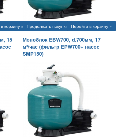
в корзину »
Продолжить покупки
Перейти в корзину »
м, 15
Моноблок EBW700, d.700мм, 17
насос
м³/час (фильтр EPW700+ насос
SMP150)