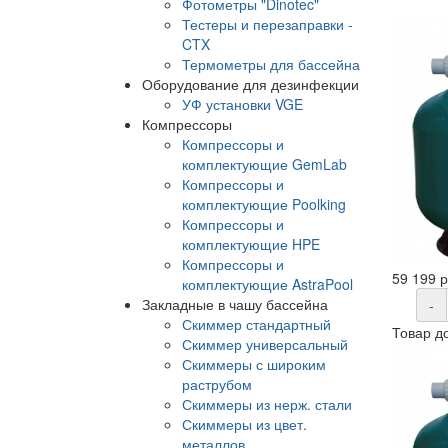
Фотометры "Dinotec"
Тестеры и перезаправки -
CTX
Термометры для бассейна
Оборудование для дезинфекции
УФ установки VGE
Компрессоры
Компрессоры и
комплектующие GemLab
Компрессоры и
комплектующие Poolking
Компрессоры и
комплектующие HPE
Компрессоры и
59 199 
комплектующие AstraPool
Закладные в чашу бассейна
-
Скиммер стандартный
Товар д
Скиммер универсальный
Скиммеры с широким
раструбом
Скиммеры из нерж. стали
Скиммеры из цвет.
металлов