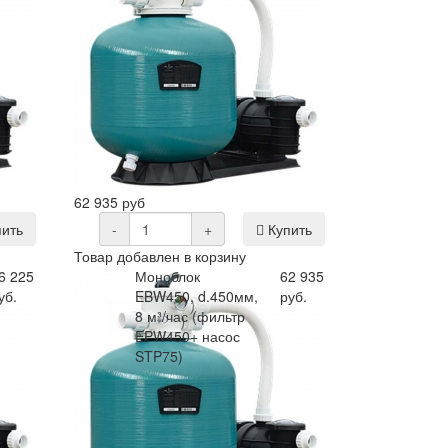
62 935 руб
ить
-
+
Купить
Товар добавлен в корзину
6 225
Моноблок
62 935
уб.
EBW450, d.450мм,
руб.
8 м³/час (фильтр
EPW450+ насос
STP75)