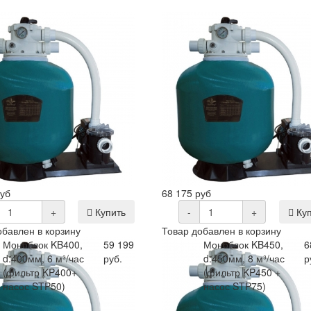
руб
68 175 руб
+
Купить
-
+
Куп
обавлен в корзину
Товар добавлен в корзину
Моноблок KB400,
59 199
Моноблок KB450,
6
d.400мм, 6 м³/час
руб.
d.450мм, 8 м³/час
р
(фильтр KP400+
(фильтр KP450 +
насос STP50)
насос STP75)