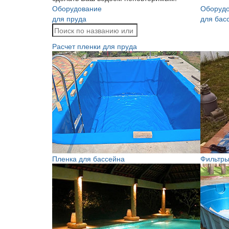
Оборудование
Оборуд
для пруда
для бас
Расчет пленки для пруда
Пленка для бассейна
Фильтры