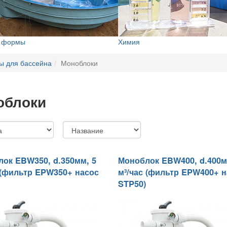
е формы
Химия
ы для бассейна
Моноблоки
облоки
ок EBW350, d.350мм, 5
Моноблок EBW400, d.400м
 (фильтр EPW350+ насос
м³/час (фильтр EPW400+ 
STP50)