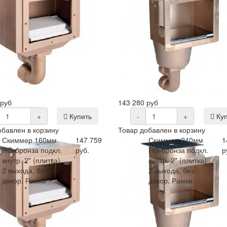
 руб
143 280 руб
+
Купить
-
+
Куп
обавлен в корзину
Товар добавлен в корзину
Скиммер 160мм
147 759
Скиммер 240мм
1
RG-бронза подкл.
руб.
RG-бронза подкл.
р
внутр. 2" (плитка)
внутр. 2" (плитка)
2 выхода, без
2 выхода, без
декор. Рамки
декор. Рамки