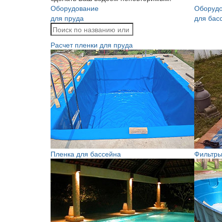
Оборудование
Оборуд
для пруда
для бас
Расчет пленки для пруда
Пленка для бассейна
Фильтры