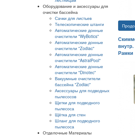
Оборудование и аксессуары для
очистки бассейна
Сачки для листьев
Телескопические штанги
Продо
Автоматические донные
очистители "WyBotics"
Скимме
Автоматические донные
внутр. 
очистители "Zodiac"
Рамки
Автоматические донные
очистители "AstralPool"
Автоматические донные
очистители "Dinotec"
Вакуумные очистители
бассейна "Zodiac"
Аксессуары для подводных
пылесосов
Щетки для подводного
пылесоса
Щётка для стен
Шланг для подводного
пылесоса
Отделочные Материалы