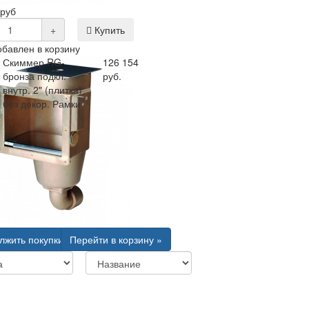
 руб
+
Купить
обавлен в корзину
Скиммер RG-
126 154
бронза подкл.
руб.
внутр. 2" (плитка)
без декор. Рамки
лжить покупки
Перейти в корзину »