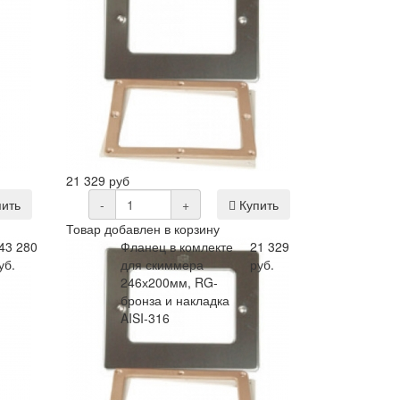
21 329 руб
ить
-
+
Купить
Товар добавлен в корзину
43 280
Фланец в комлекте
21 329
уб.
для скиммера
руб.
246х200мм, RG-
бронза и накладка
AISI-316