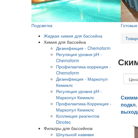
Подсветка
Готовы
Жидкая химия для бассейна
Товар
Химия для бассейна
Дезинфекция - Chemoform
Регуляция уровня pH -
Ским
Chemoform
Профилактика-коррекция -
Chemoform
Дезинфекция - Маркопул
Кемиклс
Регуляция уровня pH -
Скимм
Маркопул Кемиклс
Профилактика-Коррекция -
подкл. 
Маркопул Кемиклс
выхода
Коллекция реагентов
Dinotec
Фильтры для бассейнов
Шпульной навивки