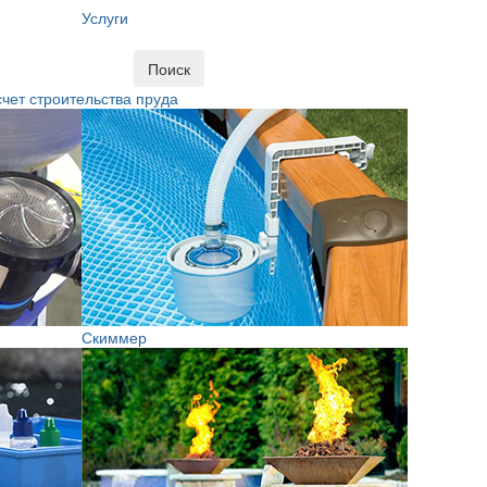
Услуги
Поиск
чет строительства пруда
Скиммер