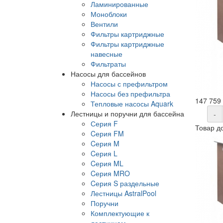
Ламинированные
Моноблоки
Вентили
Фильтры картриджные
Фильтры картриджные
навесные
Фильтраты
Насосы для бассейнов
Насосы с префильтром
Насосы без префильтра
147 759
Тепловые насосы Aquark
Лестницы и поручни для бассейна
-
Серия F
Товар д
Cерия FM
Cерия M
Cерия L
Cерия ML
Cерия MRO
Cерия S раздельные
Лестницы AstralPool
Поручни
Комплектующие к
лестницам