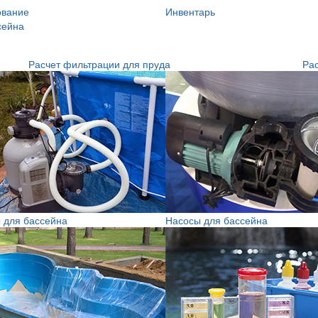
ование
Инвентарь
сейна
Расчет фильтрации для пруда
Рас
 для бассейна
Насосы для бассейна