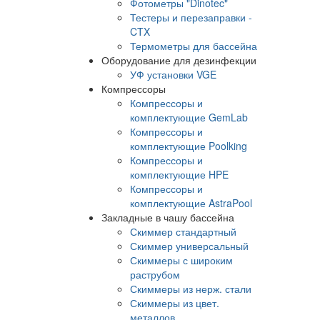
Фотометры "Dinotec"
Тестеры и перезаправки -
CTX
Термометры для бассейна
Оборудование для дезинфекции
УФ установки VGE
Компрессоры
Компрессоры и
комплектующие GemLab
Компрессоры и
комплектующие Poolking
Компрессоры и
комплектующие HPE
Компрессоры и
комплектующие AstraPool
Закладные в чашу бассейна
Скиммер стандартный
Скиммер универсальный
Скиммеры с широким
раструбом
Скиммеры из нерж. стали
Скиммеры из цвет.
металлов