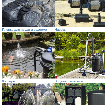
Пленка для пруда и водоема
Насосы
Фильтры
Водные пылесосы