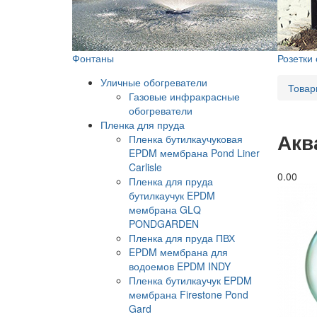
Фонтаны
Розетки
Уличные обогреватели
Товар
Газовые инфракрасные
обогреватели
Пленка для пруда
Акв
Пленка бутилкаучуковая
EPDM мембрана Pond Liner
Carlisle
0.0
0
Пленка для пруда
бутилкаучук EPDM
мембрана GLQ
PONDGARDEN
Пленка для пруда ПВХ
EPDM мембрана для
водоемов EPDM INDY
Пленка бутилкаучук EPDM
мембрана Firestone Pond
Gard