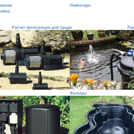
ование
Инвентарь
сейна
Расчет фильтрации для пруда
Рас
Фильтры