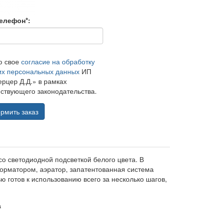
елефон*:
ю свое
согласие на обработку
их персональных данных
ИП
рцер Д.Д.» в рамках
ствующего законодательства.
рмить заказ
о светодиодной подсветкой белого цвета. В
форматором, аэратор, запатентованная система
ю готов к использованию всего за несколько шагов,
а