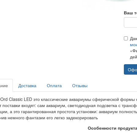
Ваш т
Да
мо
«Фе
дей
Офо
ание
Доставка
Оплата
Отзывы
iOrd Classic LED это классические аквариумы сферической формы с
т поставки входят: сам аквариум, светодиодная подсветка с транс
ии, а это гарантированная простота установки: аквариум полность
нив немного фантазии его легко задекорировать
Особенности продукт