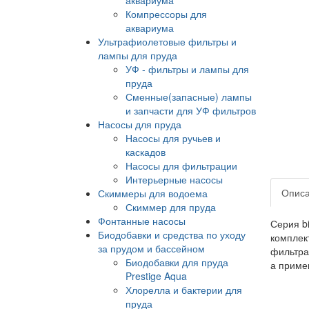
Компрессоры для
аквариума
Ультрафиолетовые фильтры и
лампы для пруда
УФ - фильтры и лампы для
пруда
Сменные(запасные) лампы
и запчасти для УФ фильтров
Насосы для пруда
Насосы для ручьев и
каскадов
Насосы для фильтрации
Интерьерные насосы
Опис
Скиммеры для водоема
Скиммер для пруда
Фонтанные насосы
Серия b
Биодобавки и средства по уходу
комплек
за прудом и бассейном
фильтрац
Биодобавки для пруда
а приме
Prestige Aqua
Хлорелла и бактерии для
пруда