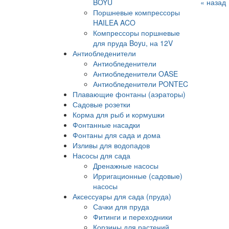
BOYU
« назад
Поршневые компрессоры
HAILEA ACO
Компрессоры поршневые
для пруда Boyu, на 12V
Антиобледенители
Антиобледенители
Антиобледенители OASE
Антиобледенители PONTEC
Плавающие фонтаны (аэраторы)
Садовые розетки
Корма для рыб и кормушки
Фонтанные насадки
Фонтаны для сада и дома
Изливы для водопадов
Насосы для сада
Дренажные насосы
Ирригационные (садовые)
насосы
Аксессуары для сада (пруда)
Сачки для пруда
Фитинги и переходники
Корзины для растений