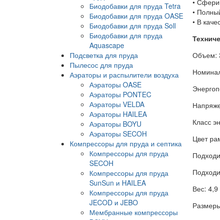
• Сфери
Биодобавки для пруда Tetra
• Полны
Биодобавки для пруда OASE
• В каче
Биодобавки для пруда Soll
Биодобавки для пруда
Техниче
Aquascape
Подсветка для пруда
Объем: 
Пылесос для пруда
Номинал
Аэраторы и распылители воздуха
Аэраторы OASE
Энергоп
Аэраторы PONTEC
Аэраторы VELDA
Напряже
Аэраторы HAILEA
Класс э
Аэраторы BOYU
Аэраторы SECOH
Цвет ра
Компрессоры для пруда и септика
Компрессоры для пруда
Подходи
SECOH
Подходи
Компрессоры для пруда
SunSun и HAILEA
Вес: 4,9 
Компрессоры для пруда
JECOD и JEBO
Размеры
Мембранные компрессоры