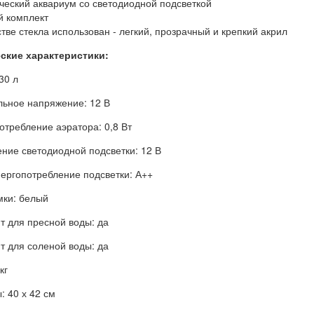
ческий аквариум со светодиодной подсветкой
й комплект
стве стекла использован - легкий, прозрачный и крепкий акрил
ские характеристики:
30 л
ьное напряжение: 12 В
отребление аэратора: 0,8 Вт
ние светодиодной подсветки: 12 В
нергопотребление подсветки: А++
мки: белый
т для пресной воды: да
т для соленой воды: да
кг
: 40 х 42 см