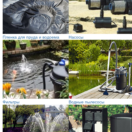
Пленка для пруда и водоема
Насосы
Фильтры
Водные пылесосы