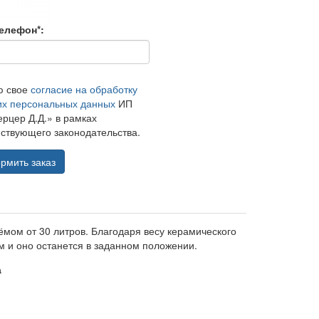
елефон*:
ю свое
согласие на обработку
их персональных данных
ИП
рцер Д.Д.» в рамках
ствующего законодательства.
рмить заказ
мом от 30 литров. Благодаря весу керамического
м и оно останется в заданном положении.
а