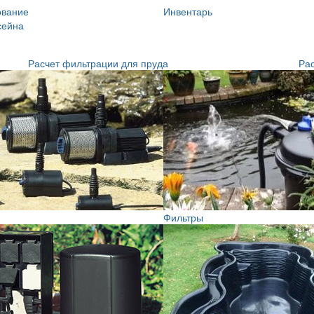
ование
Инвентарь
сейна
Расчет фильтрации для пруда
Рас
Фильтры