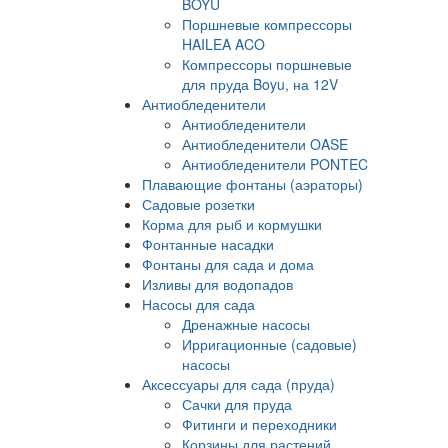
BOYU
Поршневые компрессоры
HAILEA ACO
Компрессоры поршневые
для пруда Boyu, на 12V
Антиобледенители
Антиобледенители
Антиобледенители OASE
Антиобледенители PONTEC
Плавающие фонтаны (аэраторы)
Садовые розетки
Корма для рыб и кормушки
Фонтанные насадки
Фонтаны для сада и дома
Изливы для водопадов
Насосы для сада
Дренажные насосы
Ирригационные (садовые)
насосы
Аксессуары для сада (пруда)
Сачки для пруда
Фитинги и переходники
Корзины для растений