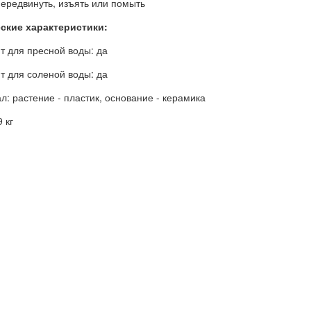
передвинуть, изъять или помыть
ские характеристики:
т для пресной воды: да
т для соленой воды: да
: растение - пластик, основание - керамика
 кг