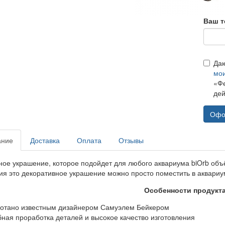
Ваш т
Да
мо
«Фе
дей
Офо
ание
Доставка
Оплата
Отзывы
ное украшение, которое подойдет для любого аквариума biOrb объё
ия это декоративное украшение можно просто поместить в аквариу
Особенности продукт
ботано известным дизайнером Самуэлем Бейкером
бная проработка деталей и высокое качество изготовления