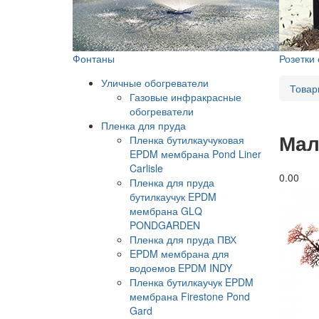
Фонтаны
Розетки
Уличные обогреватели
Товар
Газовые инфракрасные
обогреватели
Пленка для пруда
Мал
Пленка бутилкаучуковая
EPDM мембрана Pond Liner
Carlisle
0.0
0
Пленка для пруда
бутилкаучук EPDM
мембрана GLQ
PONDGARDEN
Пленка для пруда ПВХ
EPDM мембрана для
водоемов EPDM INDY
Пленка бутилкаучук EPDM
мембрана Firestone Pond
Gard