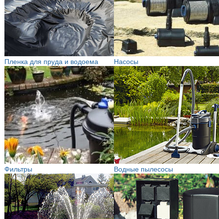
Пленка для пруда и водоема
Насосы
Фильтры
Водные пылесосы