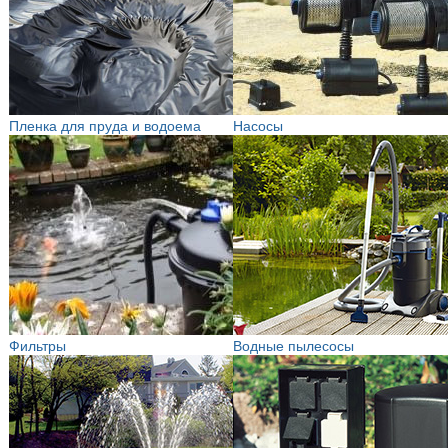
Пленка для пруда и водоема
Насосы
Фильтры
Водные пылесосы