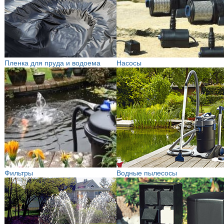
Пленка для пруда и водоема
Насосы
Фильтры
Водные пылесосы