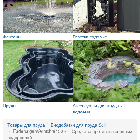
Фонтаны
Розетки садовые
Пруды
Аксессуары для пруда и
водоема
Товары для пруда
Биодобавки для пруда Soll
FadenalgenVernichter 50 кг - Средство против нитевидных
водорослей