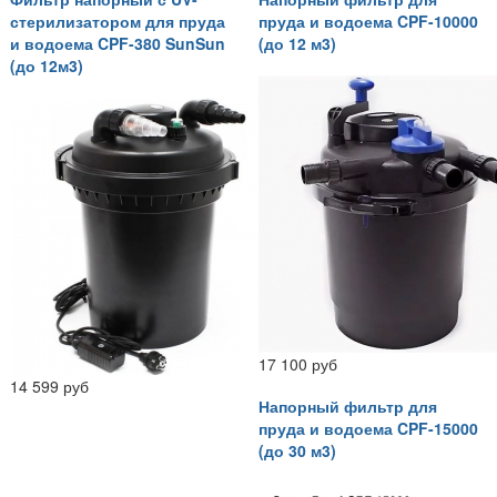
стерилизатором для пруда
пруда и водоема CPF-10000
и водоема CPF-380 SunSun
(до 12 м3)
(до 12м3)
17 100 руб
14 599 руб
Напорный фильтр для
пруда и водоема CPF-15000
(до 30 м3)