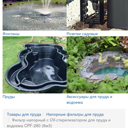
Фонтаны
Розетки садовые
Пруды
Аксессуары для пруда и
водоема
Товары для пруда
Напорные фильтры для пруда
Фильтр напорный с UV-стерилизатором для пруда и
водоема CPF-280 (8м3)