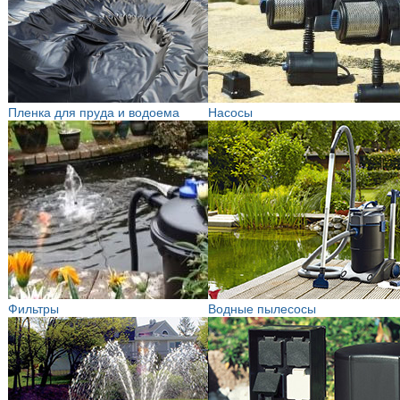
Пленка для пруда и водоема
Насосы
Фильтры
Водные пылесосы