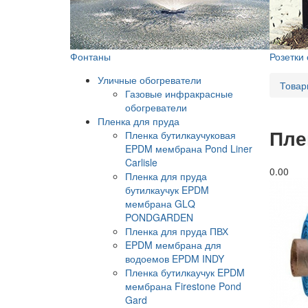
Фонтаны
Розетки
Уличные обогреватели
Товар
Газовые инфракрасные
обогреватели
Пленка для пруда
Пле
Пленка бутилкаучуковая
EPDM мембрана Pond Liner
Carlisle
0.0
0
Пленка для пруда
бутилкаучук EPDM
мембрана GLQ
PONDGARDEN
Пленка для пруда ПВХ
EPDM мембрана для
водоемов EPDM INDY
Пленка бутилкаучук EPDM
мембрана Firestone Pond
Gard