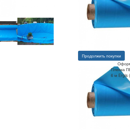
Продолжить покупки
Оформ
Пленка П
6 м Ergis 