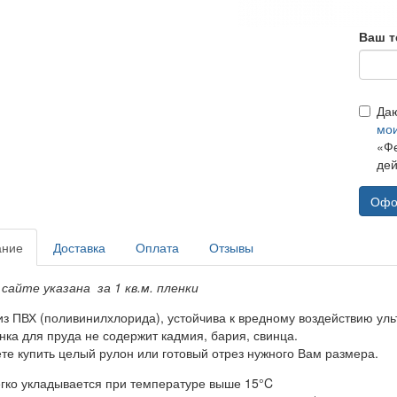
Ваш т
Да
мо
«Фе
дей
Офо
ание
Доставка
Оплата
Отзывы
 сайте указана за 1 кв.м. пленки
из ПВХ (поливинилхлорида), устойчива к вредному воздействию ул
нка для пруда не содержит кадмия, бария, свинца.
те купить целый рулон или готовый отрез нужного Вам размера.
гко укладывается при температуре выше 15°C