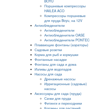
BOYU
Поршневые компрессоры
HAILEA ACO
Компрессоры поршневые
для пруда Boyu, на 12V
Антиобледенители
Антиобледенители
Антиобледенители OASE
Антиобледенители PONTEC
Плавающие фонтаны (аэраторы)
Садовые розетки
Корма для рыб и кормушки
Фонтанные насадки
Фонтаны для сада и дома
Изливы для водопадов
Насосы для сада
Дренажные насосы
Ирригационные (садовые)
насосы
Аксессуары для сада (пруда)
Сачки для пруда
Фитинги и переходники
Корзины для растений