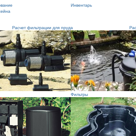
ование
Инвентарь
сейна
Расчет фильтрации для пруда
Рас
Фильтры