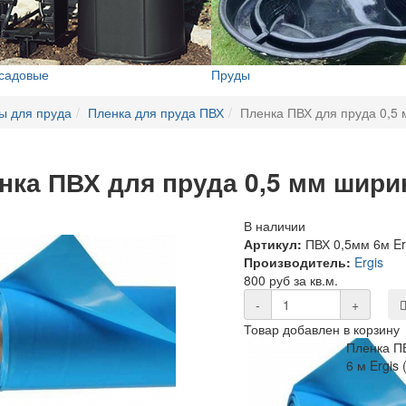
 садовые
Пруды
ы для пруда
Пленка для пруда ПВХ
Пленка ПВХ для пруда 0,5 
нка ПВХ для пруда 0,5 мм ширин
В наличии
Артикул:
ПВХ 0,5мм 6м Er
Производитель:
Ergis
800 руб за кв.м.
-
+
Товар добавлен в корзину
Пленка П
6 м Ergis 