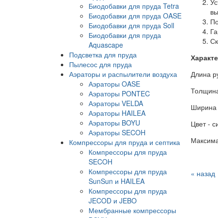
Ус
Биодобавки для пруда Tetra
вы
Биодобавки для пруда OASE
По
Биодобавки для пруда Soll
Га
Биодобавки для пруда
Ск
Aquascape
Подсветка для пруда
Характе
Пылесос для пруда
Аэраторы и распылители воздуха
Длина р
Аэраторы OASE
Толщина
Аэраторы PONTEC
Аэраторы VELDA
Ширина 
Аэраторы HAILEA
Аэраторы BOYU
Цвет - с
Аэраторы SECOH
Максима
Компрессоры для пруда и септика
Компрессоры для пруда
SECOH
Компрессоры для пруда
« назад
SunSun и HAILEA
Компрессоры для пруда
JECOD и JEBO
Мембранные компрессоры