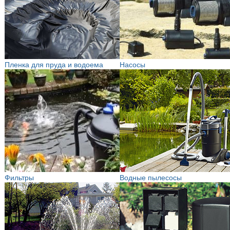
Пленка для пруда и водоема
Насосы
Фильтры
Водные пылесосы